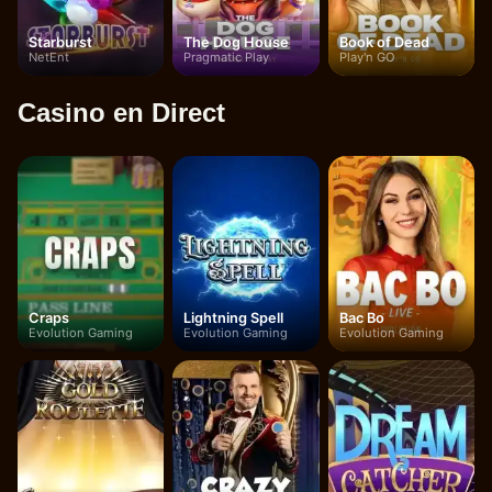
Starburst
The Dog House
Book of Dead
NetEnt
Pragmatic Play
Play'n GO
Casino en Direct
Craps
Lightning Spell
Bac Bo
Evolution Gaming
Evolution Gaming
Evolution Gaming