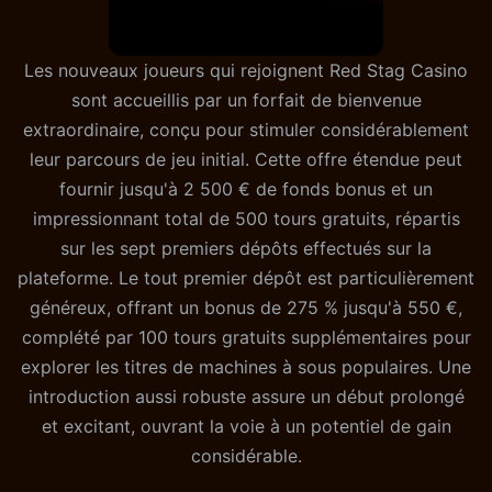
Les nouveaux joueurs qui rejoignent Red Stag Casino
sont accueillis par un forfait de bienvenue
extraordinaire, conçu pour stimuler considérablement
leur parcours de jeu initial. Cette offre étendue peut
fournir jusqu'à 2 500 € de fonds bonus et un
impressionnant total de 500 tours gratuits, répartis
sur les sept premiers dépôts effectués sur la
plateforme. Le tout premier dépôt est particulièrement
généreux, offrant un bonus de 275 % jusqu'à 550 €,
complété par 100 tours gratuits supplémentaires pour
explorer les titres de machines à sous populaires. Une
introduction aussi robuste assure un début prolongé
et excitant, ouvrant la voie à un potentiel de gain
considérable.