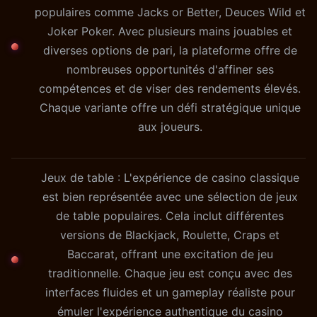
populaires comme Jacks or Better, Deuces Wild et
Joker Poker. Avec plusieurs mains jouables et
diverses options de pari, la plateforme offre de
nombreuses opportunités d'affiner ses
compétences et de viser des rendements élevés.
Chaque variante offre un défi stratégique unique
aux joueurs.
Jeux de table : L'expérience de casino classique
est bien représentée avec une sélection de jeux
de table populaires. Cela inclut différentes
versions de Blackjack, Roulette, Craps et
Baccarat, offrant une excitation de jeu
traditionnelle. Chaque jeu est conçu avec des
interfaces fluides et un gameplay réaliste pour
émuler l'expérience authentique du casino