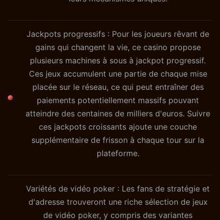
Jackpots progressifs : Pour les joueurs rêvant de
gains qui changent la vie, ce casino propose
plusieurs machines à sous à jackpot progressif.
Ces jeux accumulent une partie de chaque mise
placée sur le réseau, ce qui peut entraîner des
paiements potentiellement massifs pouvant
atteindre des centaines de milliers d'euros. Suivre
ces jackpots croissants ajoute une couche
supplémentaire de frisson à chaque tour sur la
plateforme.
Variétés de vidéo poker : Les fans de stratégie et
d'adresse trouveront une riche sélection de jeux
de vidéo poker, y compris des variantes