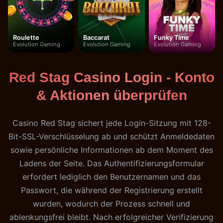
Roulette
Baccarat
Funky Time
Evolution Gaming
Evolution Gaming
Evolution Gaming
Red Stag Casino Login - Konto
& Aktionen überprüfen
Casino Red Stag sichert jede Login-Sitzung mit 128-
Bit-SSL-Verschlüsselung ab und schützt Anmeldedaten
sowie persönliche Informationen ab dem Moment des
Ladens der Seite. Das Authentifizierungsformular
erfordert lediglich den Benutzernamen und das
Passwort, die während der Registrierung erstellt
wurden, wodurch der Prozess schnell und
ablenkungsfrei bleibt. Nach erfolgreicher Verifizierung