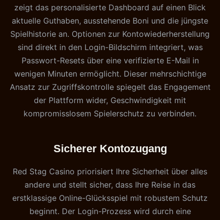
zeigt das personalisierte Dashboard auf einen Blick
aktuelle Guthaben, ausstehende Boni und die jüngste
Spielhistorie an. Optionen zur Kontowiederherstellung
sind direkt in den Login-Bildschirm integriert, was
Passwort-Resets über eine verifizierte E-Mail in
wenigen Minuten ermöglicht. Dieser mehrschichtige
Ansatz zur Zugriffskontrolle spiegelt das Engagement
der Plattform wider, Geschwindigkeit mit
kompromisslosem Spielerschutz zu verbinden.
Sicherer Kontozugang
Red Stag Casino priorisiert Ihre Sicherheit über alles
andere und stellt sicher, dass Ihre Reise in das
erstklassige Online-Glücksspiel mit robustem Schutz
beginnt. Der Login-Prozess wird durch eine