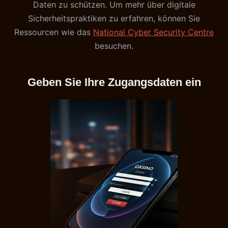
Daten zu schützen. Um mehr über digitale
Sicherheitspraktiken zu erfahren, können Sie
Ressourcen wie das
National Cyber Security Centre
besuchen.
Geben Sie Ihre Zugangsdaten ein