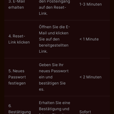
3. E-Mail
den Posteingang
E
1-3 Minuten
erhalten
auf den Reset-
b
Link.
Öffnen Sie die E-
Mail und klicken
4. Reset-
T
Sie auf den
< 1 Minute
Link klicken
V
bereitgestellten
Link.
Geben Sie Ihr
5. Neues
neues Passwort
A
Passwort
ein und
< 2 Minuten
P
festlegen
bestätigen Sie
es.
Erhalten Sie eine
6.
Bestätigung und
S
Bestätigung
Sofort