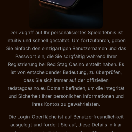
Der Zugriff auf Ihr personalisiertes Spielerlebnis ist
intuitiv und schnell gestaltet. Um fortzufahren, geben
Sie einfach den einzigartigen Benutzernamen und das
Passwort ein, die Sie sorgfältig während Ihrer
Registrierung bei Red Stag Casino erstellt haben. Es
ist von entscheidender Bedeutung, zu überprüfen,
dass Sie sich immer auf der offiziellen
redstagcasino.eu Domain befinden, um die Integrität
und Sicherheit Ihrer persönlichen Informationen und
Ihres Kontos zu gewährleisten.
Die Login-Oberfläche ist auf Benutzerfreundlichkeit
ausgelegt und fordert Sie auf, diese Details in klar