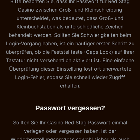
Bitte beachten Sie, dass Ihr Passwort für Red Stag
Casino zwischen Groß- und Kleinschreibung
unterscheidet, was bedeutet, dass Groß- und
Kleinbuchstaben als unterschiedliche Zeichen
behandelt werden. Sollten Sie Schwierigkeiten beim
Login-Vorgang haben, ist ein häufiger erster Schritt zu
überprüfen, ob die Feststelltaste (Caps Lock) auf Ihrer
Tastatur nicht versehentlich aktiviert ist. Eine einfache
Überprüfung dieser Einstellung löst oft unerwartete
Login-Fehler, sodass Sie schnell wieder Zugriff
erhalten.
Passwort vergessen?
Sollten Sie Ihr Casino Red Stag Passwort einmal
verlegen oder vergessen haben, ist der
Wiederherstellungsprozess sowohl sicher als auch