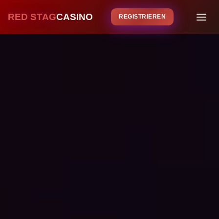
RED STAG
CASINO
REGISTRIEREN